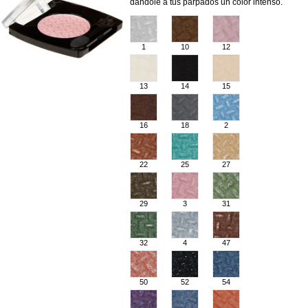
dándole a tus párpados un color intenso.
1
10
12
13
14
15
16
18
2
22
25
27
29
3
31
32
4
47
50
52
54